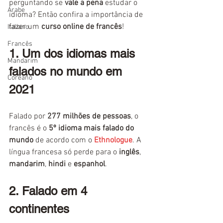
perguntando se 
vale a pena
 estudar o 
Árabe
idioma? Então confira a importância de 
fazer um 
curso online de francês
!
Italiano
Francês
1. Um dos idiomas mais 
Mandarim
falados no mundo em 
Coreano
2021
Falado por 
277 milhões de pessoas
, o 
francês é o 
5º idioma mais falado do 
mundo
 de acordo com o 
Ethnologue
. A 
língua francesa só perde para o 
inglês
, 
mandarim
, 
hindi
 e 
espanhol
.
2. Falado em 4 
continentes