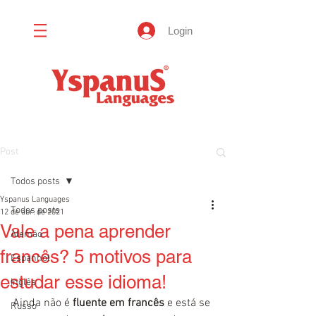
Login
Post
Todos posts
Yspanus Languages
Todos posts
12 de abr. de 2021
Vale a pena aprender
Alemão
francês? 5 motivos para
Espanhol
estudar esse idioma!
Inglês
Ainda não é 
fluente em francês
 e está se 
Russo