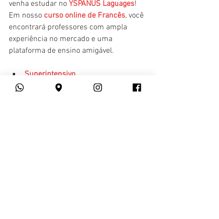
venha estudar no 
YSPANUS Laguages
! 
Em nosso 
curso online de Francês
, você 
encontrará professores com ampla 
experiência no mercado e uma 
plataforma de ensino amigável.
Superintensivo
Iniciante A1 + A2
Intermediário B1 + B2
Conversação em Francês
Instrumental
Preparatório DELF
Entrevista de Emprego
Francês para Viagens
Aula Particular
cursos online
frances
Francês