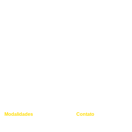
Modalidades
Contato
(21) 96554 - 4400*
Superintensivo