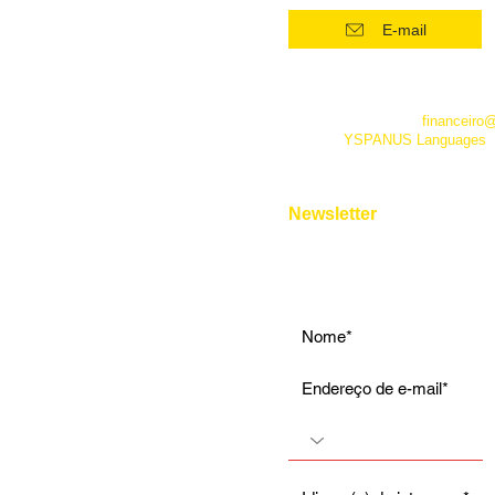
Intensivo: Iniciante
E-mail
Intensivo: Intermediário
Intensivo: Avançado
*Este número funciona apenas
telefone. Além dele você pode 
Conversação
empresa pelo e-mail
financeiro
fanpage
YSPANUS Languages
,
Instrumental
e pelo chat online de nosso site
Entrevista de Emprego
Aulas Particulares
Newsletter
Para Viagens