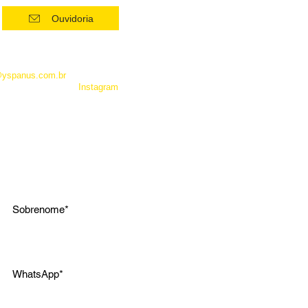
Ouvidoria
 como Whatsapp, não é um
entrar em contato com a
@yspanus.com.br
, pela nossa
 pelo diret de nosso
Instagram
.