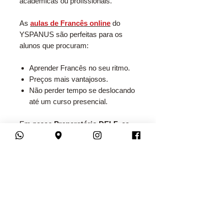
acadêmicas ou profissionais.
As
aulas de Francês online
do
YSPANUS são perfeitas para os
alunos que procuram:
Aprender Francês no seu ritmo.
Preços mais vantajosos.
Não perder tempo se deslocando
até um curso presencial.
Em nosso
Preparatório DELF
, as
aulas são feitas por meio de
videoconferência e, logo após o seu
término, são liberadas para você
assistir quantas vezes quiser. Aqui
você encontrará:
Aulas ao vivo com interação
entre professor e alunos