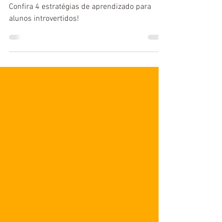
o medo de falar em
público em outro idioma
Confira 4 estratégias de aprendizado para
alunos introvertidos!