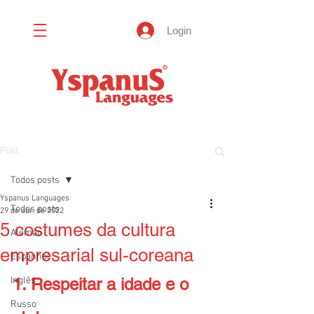
Login
Post
Todos posts
Yspanus Languages
Todos posts
29 de abr. de 2022
5 costumes da cultura
Alemão
empresarial sul-coreana
Espanhol
Inglês
1. Respeitar a idade e o 
Russo