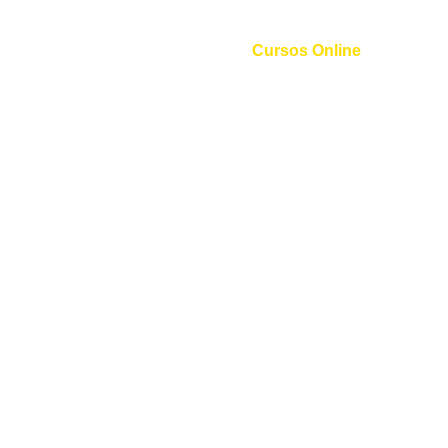
Cursos Online
Curso de Inglês
Curso de Espanhol
Curso de Italiano
Curso de Alemão
Curso de Francês
Curso de Mandarim
Curso de Coreano
Curso de Russo
Curso de Árabe