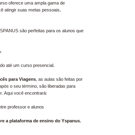
urso oferece uma ampla gama de
de R$200,00 e confirma
ê atingir suas metas pessoais,
trabalharmos com qu
SPANUS são perfeitas para os alunos que
.
do até um curso presencial.
cês para Viagens
, as aulas são feitas por
após o seu término, são liberadas para
r. Aqui você encontrará:
tre professor e alunos
re a plataforma de ensino do Yspanus.