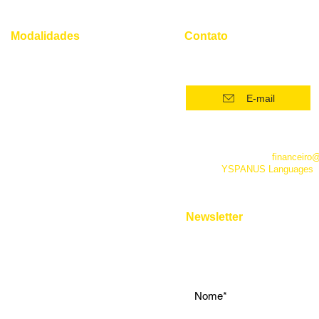
Modalidades
Contato
(21) 96554 - 4400*
Superintensivo
Intensivo: Iniciante
E-mail
Intensivo: Intermediário
Intensivo: Avançado
*Este número funciona apenas
telefone. Além dele você pode 
Conversação
empresa pelo e-mail
financeiro
fanpage
YSPANUS Languages
,
Instrumental
e pelo chat online de nosso site
Entrevista de Emprego
Aulas Particulares
Newsletter
Para Viagens