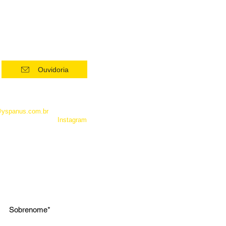
Ouvidoria
 como Whatsapp, não é um
entrar em contato com a
@yspanus.com.br
, pela nossa
 pelo diret de nosso
Instagram
.