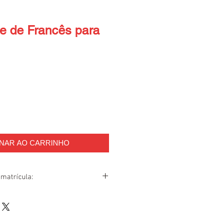
e de Francês para
ONAR AO CARRINHO
matrícula:
ícula online, entre em contato com a
himento do contrato, entrega da
ula, quitaçåo da taxa de matrícula