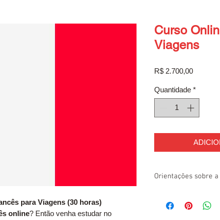
Curso Onlin
Viagens
Preço
R$ 2.700,00
Quantidade
*
ADICI
Orientações sobre a 
Após efetivar sua matr
ncês para Viagens (30 horas)
empresa para o preenc
ês online
? Então venha estudar no
documentação da matríc