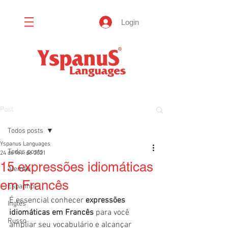
Login
Post
Todos posts
Yspanus Languages
Todos posts
24 de fev. de 2021
15 expressões idiomáticas
Alemão
em Francês
Espanhol
É essencial conhecer 
expressões 
Inglês
idiomáticas em Francês
 para você 
Russo
ampliar seu vocabulário e alcançar 