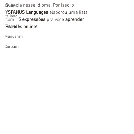
fluência nesse idioma. Por isso, o 
Árabe
YSPANUS Languages
 elaborou uma lista 
Italiano
com 
15 expressões
 pra você 
aprender 
Francês
Francês online
!
Mandarim
Coreano