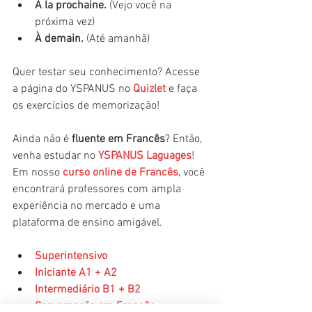
À la prochaine.
 (Vejo você na 
próxima vez)
À demain.
 (Até amanhã)
Quer testar seu conhecimento? Acesse 
a página do YSPANUS no 
Quizlet
 e faça 
os exercícios de memorização!
Ainda não é
 fluente em Francês
? Então, 
venha estudar no 
YSPANUS Laguages
! 
Em nosso 
curso online de Francês
, você 
encontrará professores com ampla 
experiência no mercado e uma 
plataforma de ensino amigável.
Superintensivo
Iniciante A1 + A2
Intermediário B1 + B2
Conversação em Francês