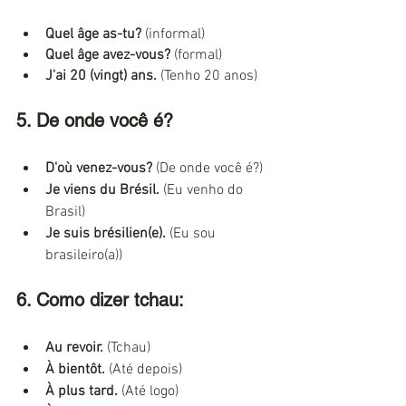
Quel âge as-tu?
 (informal)
Quel âge avez-vous?
 (formal)
J'ai 20 (vingt) ans.
 (Tenho 20 anos)
5. De onde você é?
D'où venez-vous?
 (De onde você é?)
Je viens du Brésil. 
(Eu venho do 
Brasil)
Je suis brésilien(e). 
(Eu sou 
brasileiro(a))
6. Como dizer tchau:
Au revoir.
 (Tchau)
À bientôt.
 (Até depois)
À plus tard. 
(Até logo)