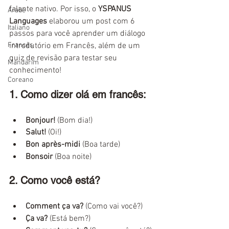
falante nativo. Por isso, o 
YSPANUS 
Árabe
Languages
 elaborou um post com 6  
Italiano
passos para você aprender um diálogo 
Francês
introdutório em Francês, além de um 
quiz de revisão para testar seu 
Mandarim
conhecimento!
Coreano
1. Como dizer olá em francês:
Bonjour!
 (Bom dia!)
Salut!
 (Oi!)
Bon après-midi
 (Boa tarde)
Bonsoir
 (Boa noite)
2. Como você está?
Comment ça va? 
(Como vai você?)
Ça va?
 (Está bem?)