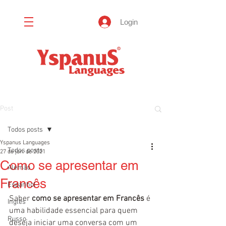
Login
Post
Todos posts
Yspanus Languages
Todos posts
27 de jan. de 2021
Como se apresentar em
Alemão
Francês
Espanhol
Saber 
como se apresentar em Francês
 é 
Inglês
uma habilidade essencial para quem 
Russo
deseja iniciar uma conversa com um 