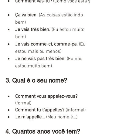
Comment vas-tu?
 (Como você está?)
Ça va bien.
 (As coisas estão indo 
bem)
Je vais très bien.
 (Eu estou muito 
bem)
Je vais comme-ci, comme-ça.
 (Eu 
estou mais ou menos)
Je ne vais pas très bien. 
(Eu não 
estou muito bem)
3. Qual é o seu nome?
Comment vous appelez-vous?
(formal)
Comment tu t'appelles? 
(informal)
Je m'appelle… 
(Meu nome é…)
4. Quantos anos você tem?