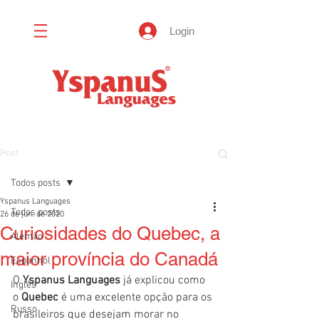
Login
Post
Todos posts
Yspanus Languages
Todos posts
26 de jun. de 2020
Curiosidades do Quebec, a
Alemão
maior província do Canadá
Espanhol
O 
Yspanus Languages
 já explicou como 
Inglês
o 
Quebec
 é uma excelente opção para os 
Russo
brasileiros que desejam morar no 