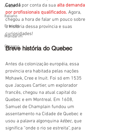
Canadá
 por conta da sua 
alta demanda 
Árabe
por profissionais qualificados.
 Agora, 
Italiano
chegou a hora de falar um pouco sobre 
Francês
a história dessa província e suas 
curiosidades!
Mandarim
Coreano
Breve história do Quebec
Antes da colonização européia, essa 
província era habitada pelas nações 
Mohawk, Cree e Inuit. Foi só em 1535 
que Jacques Cartier, um explorador 
francês, chegou na atual capital do 
Quebec e em Montreal. Em 1608, 
Samuel de Champlain fundou um 
assentamento na Cidade de Quebec e 
usou a palavra algonquina 
kébec
, que 
significa “onde o rio se estreita”, para 