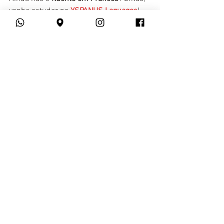
venha estudar no 
YSPANUS Laguages
! 
Em nosso 
curso online de Francês
, você 
encontrará professores com ampla 
experiência no mercado e uma 
plataforma de ensino amigável.
Superintensivo
Iniciante A1 + A2
Intermediário B1 + B2
Conversação em Francês
Instrumental
Preparatório DELF
Entrevista de Emprego
Francês para Viagens
Aula Particular
Francês