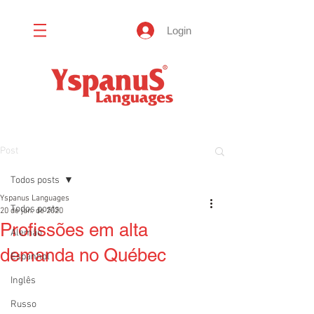
Login
Post
Todos posts
Yspanus Languages
Todos posts
20 de jan. de 2020
Profissões em alta
Alemão
demanda no Québec
Espanhol
Inglês
Russo