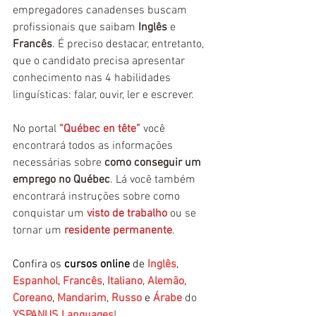
empregadores canadenses buscam 
profissionais 
que saibam 
Inglês
 e 
Francês
. É prec
iso destacar, entretanto, 
que o candidato precisa apresentar 
conhecimento nas 4 habilidades 
linguísticas: falar, ouvir, ler e escrever.
No portal 
“Québec en tête”
 você 
encontrará todos as informações 
necessárias sobre 
como conseguir um 
emprego no Québec
. Lá você também 
encontrará instruções sobre como 
conquistar um 
visto de trabalho
 ou se 
tornar um 
residente permanente
.
Confira os 
cursos online
 de 
Inglês
, 
Espanhol
, 
Francês
, 
Italiano
, 
Alemão
, 
Coreano
, 
Mandarim
, 
Russo
 e 
Árabe
 do 
YSPANUS Languages
!