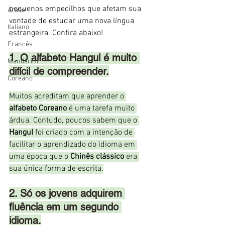
pequenos empecilhos que afetam sua 
Árabe
vontade de estudar uma nova língua 
Italiano
estrangeira. Confira abaixo!
Francês
1. O alfabeto Hangul é muito 
Mandarim
difícil de compreender.
Coreano
Muitos acreditam que aprender o 
alfabeto Coreano
 é uma tarefa muito 
árdua. Contudo, poucos sabem que o 
Hangul
 foi criado com a intenção de 
facilitar o aprendizado do idioma em 
uma época que o 
Chinês clássico
 era 
sua única forma de escrita.
2. Só os jovens adquirem 
fluência em um segundo 
idioma.