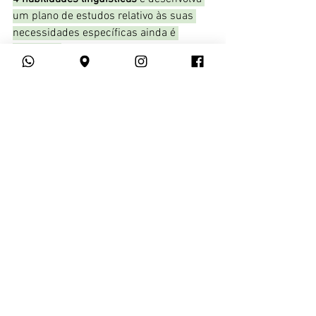
um plano de estudos relativo às suas 
necessidades específicas ainda é 
essencial.
9. Aprender Inglês já é 
suficiente.
Em um mercado cada vez mais 
competitivo, ser fluente em um terceiro 
ou quarto idioma pode ser um fator 
decisivo para você conquistar uma vaga 
de emprego. Além disso, dependendo 
da sua área de atuação, ser capaz de 
falar Mandarim, Alemão ou Coreano 
pode ser um grande diferencial.
Confira nosso post sobre as profissões 
em alta demanda na Alemanha!