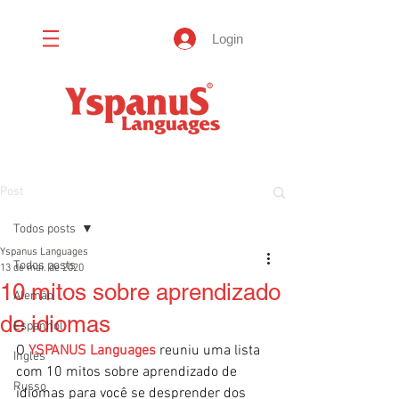
Login
Post
Todos posts
Yspanus Languages
Todos posts
13 de mai. de 2020
10 mitos sobre aprendizado
Alemão
de idiomas
Espanhol
O 
YSPANUS Languages
 reuniu uma lista 
Inglês
com 10 mitos sobre aprendizado de 
Russo
idiomas para você se desprender dos 