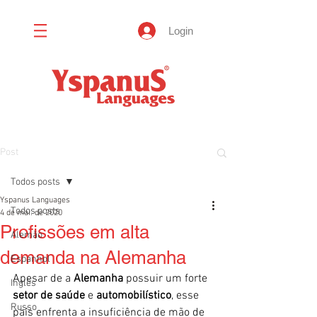
Login
Post
Todos posts
Yspanus Languages
Todos posts
4 de mai. de 2020
Profissões em alta
Alemão
demanda na Alemanha
Espanhol
Apesar de a 
Alemanha
 possuir um forte 
Inglês
setor de saúde
 e 
automobilístico
, esse 
Russo
país enfrenta a insuficiência de mão de 