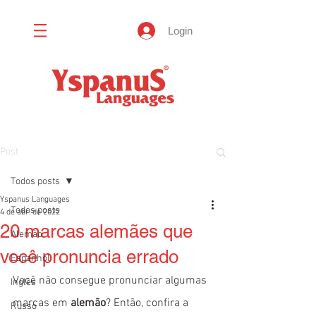
Login
Post
Todos posts
Yspanus Languages
Todos posts
4 de abr. de 2022
20 marcas alemães que
Alemão
você pronuncia errado
Espanhol
Você não consegue pronunciar algumas 
Inglês
marcas em 
alemão
? Então, confira a 
Russo