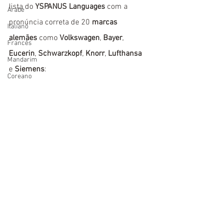
lista do 
YSPANUS Languages
 com a 
Árabe
pronúncia correta de 20 
marcas 
Italiano
alemães
 como 
Volkswagen
, 
Bayer
, 
Francês
Eucerin
, 
Schwarzkopf
, 
Knorr
, 
Lufthansa
Mandarim
e 
Siemens
:
Coreano