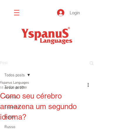
Login
Post
Todos posts
Yspanus Languages
Todos posts
11 de out. de 2019
Como seu cérebro
Alemão
armazena um segundo
Espanhol
idioma?
Inglês
Russo