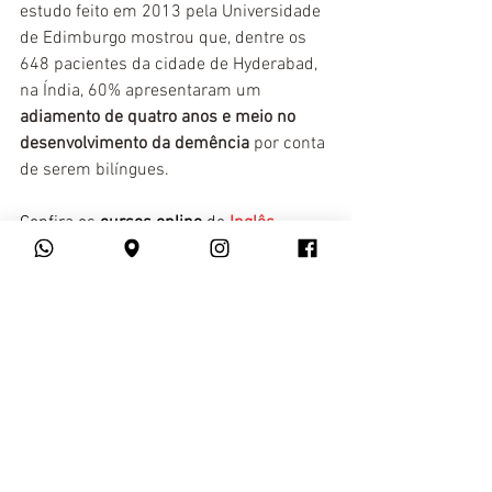
estudo feito em 2013 pela Universidade 
de Edimburgo mostrou que, dentre os 
648 pacientes da cidade de Hyderabad, 
na Índia, 60% apresentaram um 
adiamento de quatro anos e meio no 
desenvolvimento da demência
 por conta 
de serem bilíngues.
Confira os 
cursos online
 de 
Inglês
, 
Espanhol
, 
Francês
, 
Italiano
, 
Alemão
, 
Coreano
, 
Mandarim
, 
Russo
 e 
Árabe
 do 
YSPANUS Languages
!
Ver tudo
Posts recentes