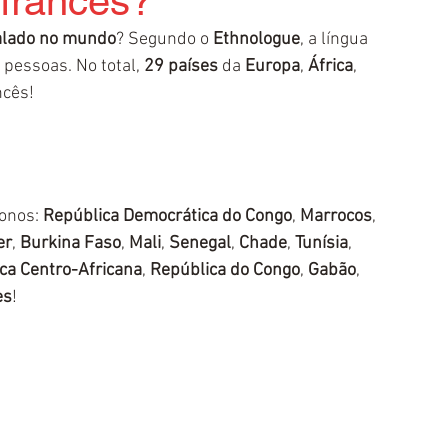
 francês?
falado no mundo
? Segundo o 
Ethnologue
, a língua 
 pessoas. No total, 
29 países
 da 
Europa
, 
África
, 
ncês!
onos: 
República Democrática do Congo
, 
Marrocos
, 
er
, 
Burkina Faso
, 
Mali
, 
Senegal
, 
Chade
, 
Tunísia
, 
ca Centro-Africana
, 
República do Congo
, 
Gabão
, 
es
!