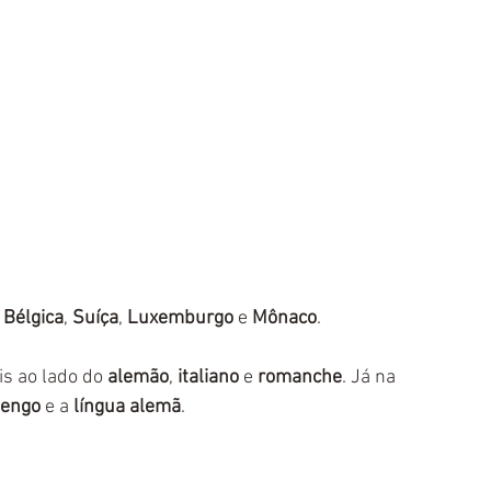
 
Bélgica
, 
Suíça
, 
Luxemburgo
 e 
Mônaco
. 
is ao lado do 
alemão
, 
italiano
 e 
romanche
. Já na 
mengo
 e a 
língua alemã
.