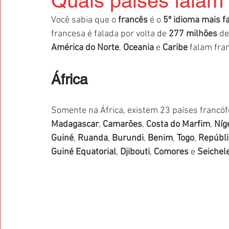
Quais países falam
Você sabia que o 
francês
 é o 
5º idioma mais 
francesa é falada por volta de 
277 milhões
 de
América do Norte
, 
Oceania
 e 
Caribe
 falam fra
África
Somente na África, existem 23 países francóf
Madagascar
, 
Camarões
, 
Costa do Marfim
, 
Níg
Guiné
, 
Ruanda
, 
Burundi
, 
Benim
, 
Togo
, 
Repúbli
Guiné Equatorial
, 
Djibouti
, 
Comores
 e 
Seichel