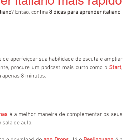
er italiano mais rápido
liano
? Então, confira 
8 dicas para aprender italiano 
 de aperfeiçoar sua habilidade de escuta e ampliar 
iante, procure um podcast mais curto como o 
Start
, 
m apenas 8 minutos.
omas
 é a melhor maneira de complementar os seus 
sala de aula. 
aça o download do 
app Drops
. Já o 
Beelinguapp
 é a 