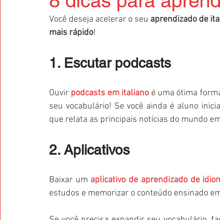
8 dicas para aprend
Você deseja acelerar o seu 
aprendizado de ita
mais rápido
!
1. Escutar podcasts
Ouvir 
podcasts em italiano
 é uma ótima forma
seu vocabulário! Se você ainda é aluno inic
que relata as principais notícias do mundo e
2. Aplicativos
Baixar um 
aplicativo de aprendizado de idi
estudos e memorizar o conteúdo ensinado em 
Se você precisa expandir seu vocabulário, f