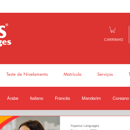
CARRINHO
Teste de Nivelamento
Matrícula
Serviços
Árabe
Italiano
Francês
Mandarim
Coreano
Yspanus Languages