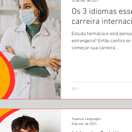
24 de set. de 2021
Os 3 idiomas ess
carreira interna
Estuda farmácia e está pens
estrangeira? Então confira os
começar sua carreira...
Yspanus Languages
8 de set. de 2021