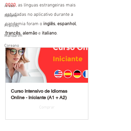
2020
, as línguas estrangeiras mais 
Árabe
estudadas no aplicativo durante a 
Italiano
pandemia foram o 
inglês
, 
espanhol
, 
Francês
francês
, 
alemão
 e 
italiano
.
Mandarim
Coreano
Curso Intensivo de Idiomas 
Online - Iniciante (A1 + A2)
Comprar