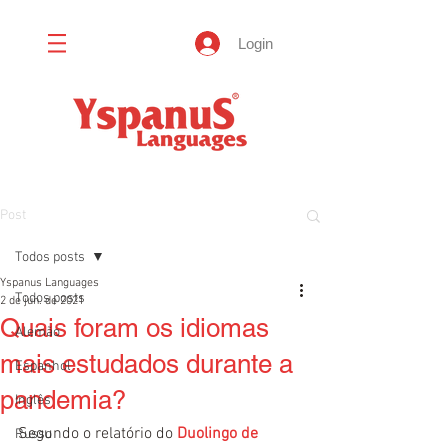
Login
Post
Todos posts
Yspanus Languages
Todos posts
2 de jun. de 2021
Quais foram os idiomas
Alemão
mais estudados durante a
Espanhol
pandemia?
Inglês
Segundo o relatório do 
Duolingo de 
Russo