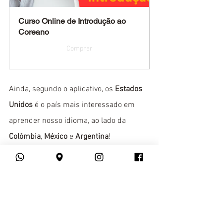
Curso Online de Introdução ao 
Coreano
Comprar
Ainda, segundo o aplicativo, os 
Estados 
Unidos
 é o país mais interessado em 
aprender nosso idioma, ao lado da 
Colômbia
, 
México
 e 
Argentina
!
O 
Yspanus Languages
 oferece 
cursos 
rápidos
, 
customizados
 e com um 
excelente custo benefício
. Precisa dar 
um upgrade em seu currículo? Então, 
confira nossos 
cursos online
: