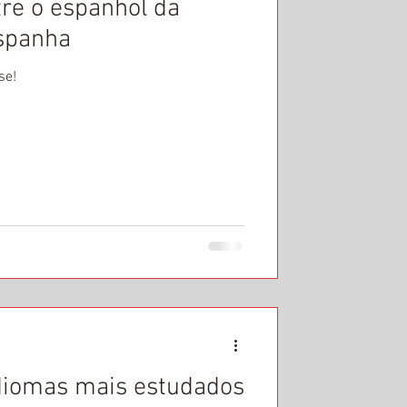
tre o espanhol da
Espanha
se!
diomas mais estudados