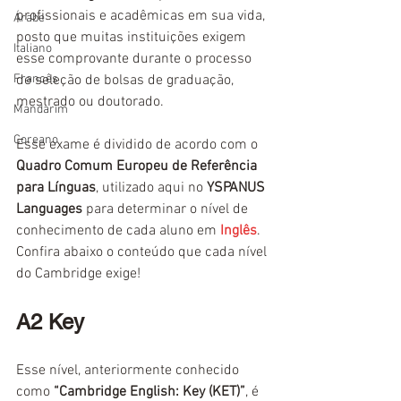
profissionais e acadêmicas em sua vida, 
Árabe
posto que muitas instituições exigem 
Italiano
esse comprovante durante o processo 
Francês
de seleção de bolsas de graduação, 
mestrado ou doutorado.
Mandarim
Coreano
Esse exame é dividido de acordo com o 
Quadro Comum Europeu de Referência 
para Línguas
, utilizado aqui no 
YSPANUS 
Languages
para determinar o nível de 
conhecimento de cada aluno em 
Inglês
. 
Confira abaixo o conteúdo que cada nível 
do Cambridge exige!
A2 Key
Esse nível, anteriormente conhecido 
como 
“Cambridge English: Key (KET)”
, é 