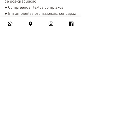
de pós-graduação
● 
Compreender textos complexos
● 
Em ambientes profissionais, ser capaz 
de negociar e persuadir durante 
reuniões de negócios
Conheça tudo sobre o C2 Proficiency 
aqui
!
Ainda não é
 fluente em Inglês
? Então, 
venha estudar no 
YSPANUS Laguages
! 
Em nosso 
curso online de Inglês
, você 
encontrará professores com ampla 
experiência no mercado e uma 
plataforma de ensino amigável.
Superintensivo
Iniciante
Intermediário