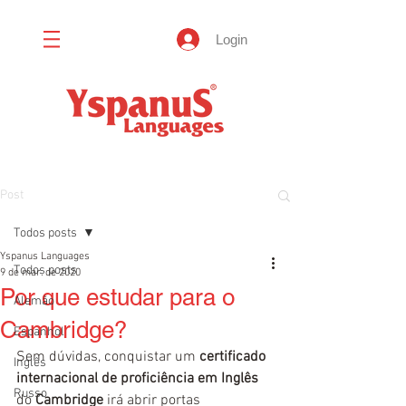
Login
Post
Todos posts
Yspanus Languages
Todos posts
9 de mar. de 2020
Por que estudar para o
Alemão
Cambridge?
Espanhol
Sem dúvidas, conquistar um 
certificado 
Inglês
internacional de proficiência em Inglês
Russo
do 
Cambridge 
irá abrir portas 