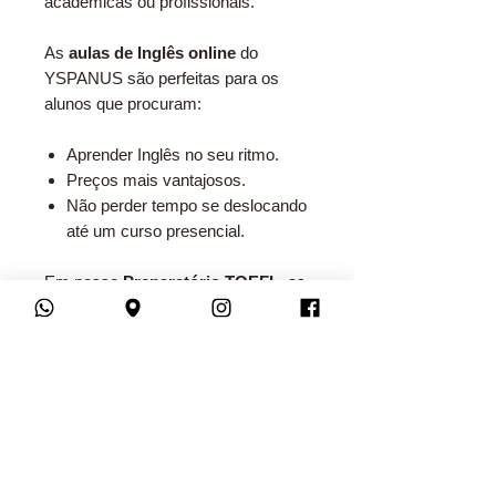
acadêmicas ou profissionais.
As
aulas de Inglês online
do
YSPANUS são perfeitas para os
alunos que procuram:
Aprender Inglês no seu ritmo.
Preços mais vantajosos.
Não perder tempo se deslocando
até um curso presencial.
Em nosso
Preparatório TOEFL
, as
aulas são feitas por meio de
videoconferência e, logo após o seu
término, são liberadas para você
assistir quantas vezes quiser. Aqui
você encontrará:
Aulas ao vivo com interação
entre professor e alunos