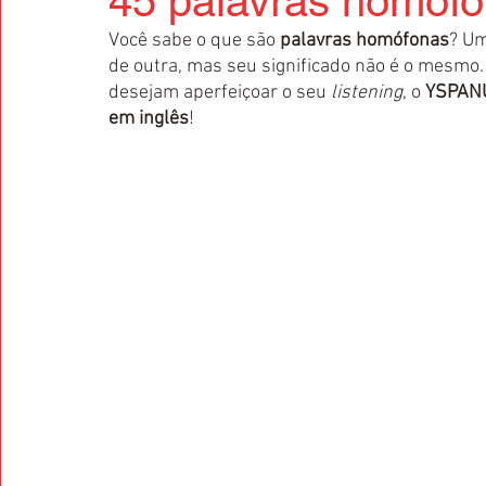
45 palavras homófo
Você sabe o que são 
palavras homófonas
? Um
de outra, mas seu significado não é o mesmo.
desejam aperfeiçoar o seu 
listening
, o 
YSPAN
em inglês
!