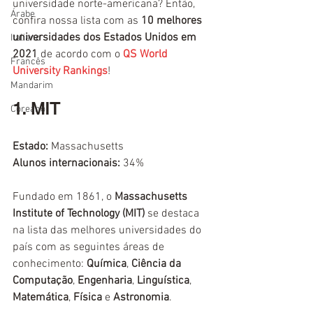
universidade norte-americana? Então, 
Árabe
confira nossa lista com as 
10 melhores 
universidades dos Estados Unidos em 
Italiano
2021
 de acordo com o 
QS World 
Francês
University Rankings
!
Mandarim
1. MIT
Coreano
Estado:
 Massachusetts
Alunos internacionais:
 34%
Fundado em 1861, o 
Massachusetts 
Institute of Technology (MIT)
 se destaca 
na lista das melhores universidades do 
país com as seguintes áreas de 
conhecimento: 
Química
, 
Ciência da 
Computação
, 
Engenharia
, 
Linguística
, 
Matemática
, 
Física
 e 
Astronomia
.