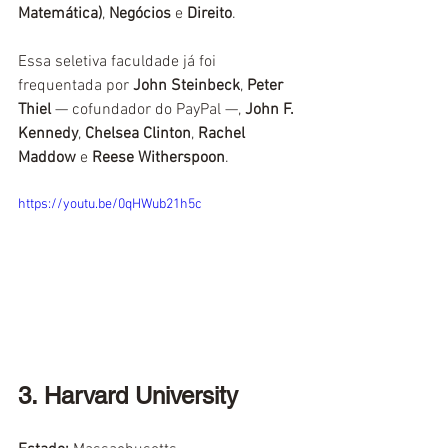
Matemática)
, 
Negócios
 e 
Direito
.
Essa seletiva faculdade já foi 
frequentada por 
John Steinbeck
, 
Peter 
Thiel 
— cofundador do PayPal —, 
John F. 
Kennedy
, 
Chelsea Clinton
, 
Rachel 
Maddow
 e 
Reese Witherspoon
.
https://youtu.be/0qHWub21h5c
3. Harvard University