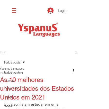
Login
Post
Todos posts
Yspanus Languages
Todos posts
19 de mar. de 2021
As 10 melhores
Alemão
universidades dos Estados
Espanhol
Unidos em 2021
Inglês
Você sonha em estudar em uma 
Russo