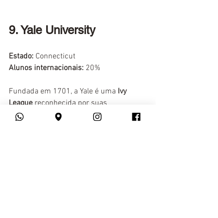
9. Yale University
Estado:
 Connecticut
Alunos internacionais:
 20%
Fundada em 1701, a Yale é uma 
Ivy 
League
 reconhecida por suas 
graduações em 
História
, 
Ciência Política
e 
Economia
. 
George H. W. Bush
, 
George W. Bush
, 
Paul 
Newman
, 
Meryl Streep
 e 
Jodie Foster
estudaram em Yale!
https://youtu.be/Huxgc-nvk48