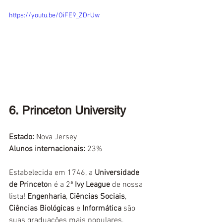
https://youtu.be/OiFE9_ZDrUw
6. Princeton University
Estado:
Nova Jersey
Alunos internacionais:
 23%
Estabelecida em 1746, a 
Universidade 
de Princeto
n é a 2ª 
Ivy League
 de nossa 
lista! 
Engenharia
, 
Ciências Sociais
, 
Ciências Biológicas
 e 
Informática
 são 
suas graduações mais populares.