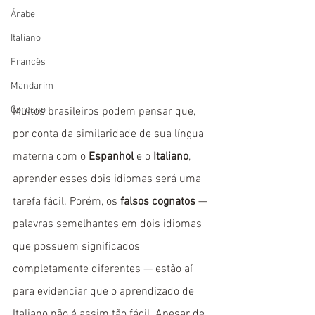
Árabe
Italiano
Francês
Mandarim
Coreano
Muitos brasileiros podem pensar que, 
por conta da similaridade de sua língua 
materna com o 
Espanhol 
e o 
Italiano
, 
aprender esses dois idiomas será uma 
tarefa fácil. Porém, os 
falsos cognatos
 — 
palavras semelhantes em dois idiomas 
que possuem significados 
completamente diferentes — estão aí 
para evidenciar que o aprendizado de 
Italiano não é assim tão fácil. Apesar de 