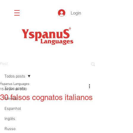
Login
Post
Todos posts
Yspanus Languages
Todos posts
15 de jan. de 2020
30 falsos cognatos italianos
Alemão
Espanhol
Inglês
Russo