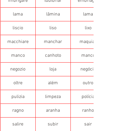
imbrigare
ludibriar
embriagar
lama
lâmina
lama
liscio
liso
lixo
macchiare
manchar
maquiar
manco
canhoto
manco
negozio
loja
negócio
oltre
além
outro
pulizia
limpeza
polícia
ragno
aranha
ranho
salire
subir
sair