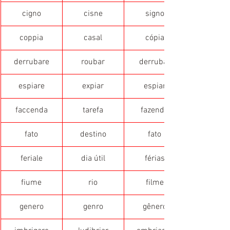
cigno
cisne
signo
coppia
casal
cópia
derrubare
roubar
derrubar
espiare
expiar
espiar
faccenda
tarefa
fazenda
fato
destino
fato
feriale
dia útil
férias
fiume
rio
filme
genero
genro
gênero