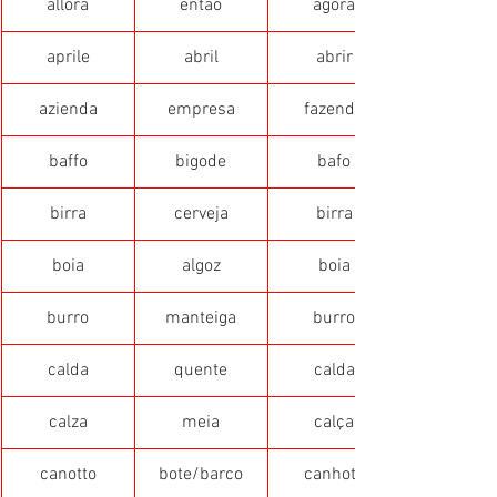
allora
então
agora
aprile
abril
abrir
azienda
empresa
fazenda
baffo
bigode
bafo
birra
cerveja
birra
boia
algoz
boia
burro
manteiga
burro
calda
quente
calda
calza
meia
calça
canotto
bote/barco
canhoto