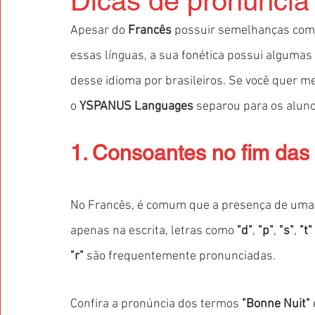
Dicas de pronúncia
Apesar do 
Francês 
possuir semelhanças com
essas línguas, a sua fonética possui algumas
desse idioma por brasileiros. Se você quer me
o 
YSPANUS Languages
 separou para os aluno
1. Consoantes no fim das
No Francês, é comum que a presença de uma c
apenas na escrita, letras como 
"d"
, 
"p"
, 
"s"
, 
"t"
"r" 
são frequentemente pronunciadas.
Confira a pronúncia dos termos 
"Bonne Nuit"
 