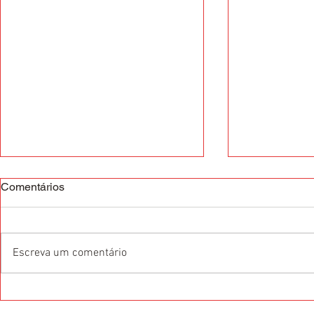
Comentários
Escreva um comentário
O que são as Certificações
Quais áreas 
Internacionais de Idiomas?
fluência em 