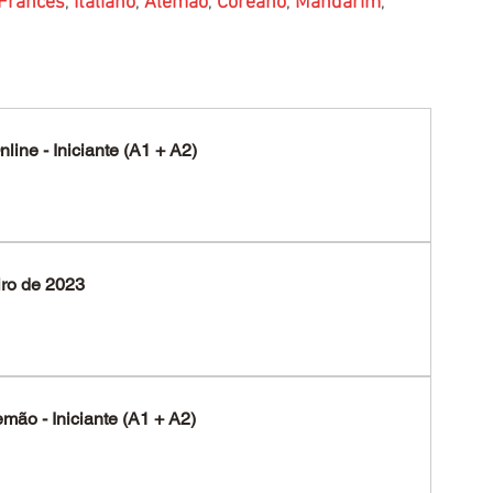
Francês
, 
Italiano
, 
Alemão
, 
Coreano
, 
Mandarim
, 
line - Iniciante (A1 + A2)
iro de 2023
mão - Iniciante (A1 + A2)