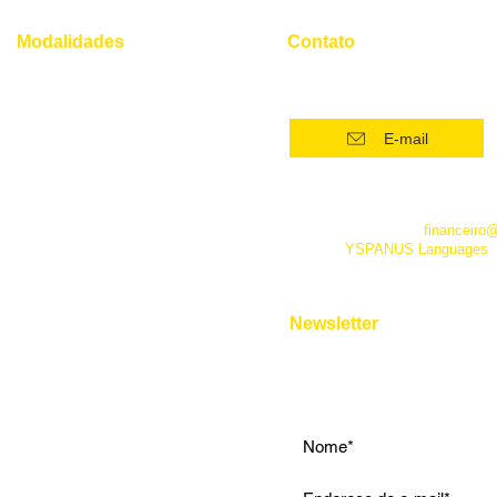
de trabalho
Modalidades
Contato
(21) 96554 - 4400*
Superintensivo
Intensivo: Iniciante
E-mail
Intensivo: Intermediário
Intensivo: Avançado
*Este número funciona apenas
telefone. Além dele você pode 
Conversação
empresa pelo e-mail
financeiro
fanpage
YSPANUS Languages
,
Instrumental
e pelo chat online de nosso site
Entrevista de Emprego
Aulas Particulares
Newsletter
Para Viagens