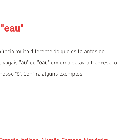
 "eau"
ncia muito diferente do que os falantes do 
 vogais 
"au"
 ou
 "eau" 
em uma palavra francesa, o 
osso "ô". Confira alguns exemplos: