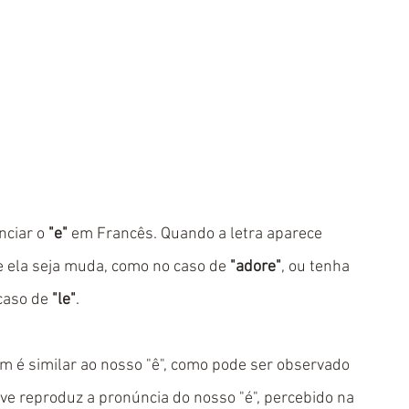
ciar o 
"e"
 em Francês. Quando a letra aparece 
e ela seja muda, como no caso de 
"adore"
, ou tenha 
caso de 
"le"
.
om é similar ao nosso "ê", como pode ser observado 
ve reproduz a pronúncia do nosso "é", percebido na 