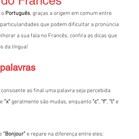
 do Francês
 o 
Português
, graças a origem em comum entre 
 particularidades que podem dificultar a pronúncia 
lhorar a sua fala no Francês, confira as dicas que 
s da língua!
 palavras
onsoante ao final uma palavra seja percebida 
 e 
"x"
 geralmente são mudas, enquanto 
"c"
, 
"f"
, 
"l"
 e 
e 
"Bonjour"
 e repare
na diferença entre eles: