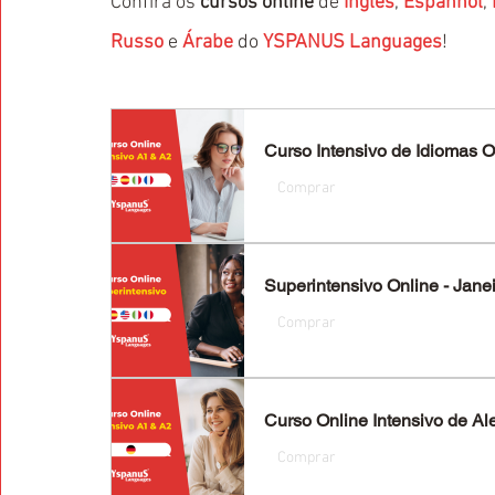
Confira os 
cursos online
 de 
Inglês
, 
Espanhol
, 
Russo
 e 
Árabe
 do 
YSPANUS Languages
!
Curso Intensivo de Idiomas On
Comprar
Superintensivo Online - Jane
Comprar
Curso Online Intensivo de Ale
Comprar