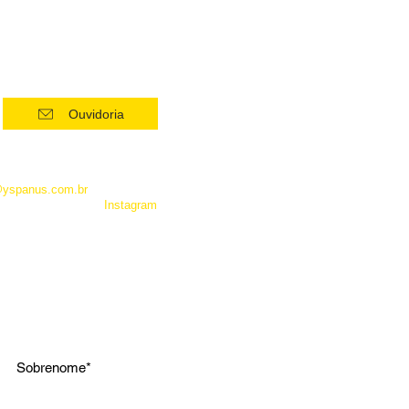
Ouvidoria
 como Whatsapp, não é um
entrar em contato com a
@yspanus.com.br
, pela nossa
 pelo diret de nosso
Instagram
.