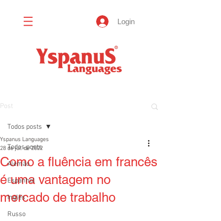
Login
Post
Todos posts
Yspanus Languages
Todos posts
28 de jul. de 2022
Como a fluência em francês
Alemão
é uma vantagem no
Espanhol
mercado de trabalho
Inglês
Russo