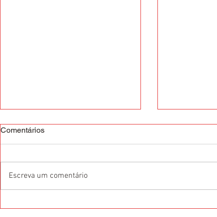
Comentários
Escreva um comentário
Adicione Inglês ao seu
A pandemia 
currículo durante a Black
consumo par