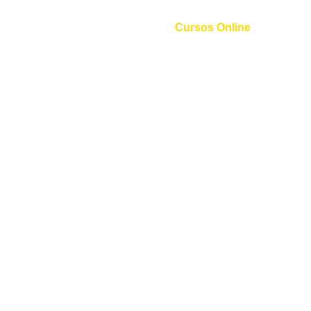
Friday
Cursos Online
Curso de Inglês
Curso de Espanhol
Curso de Italiano
Curso de Alemão
Curso de Francês
Curso de Mandarim
Curso de Coreano
Curso de Russo
Curso de Árabe