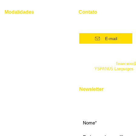
Modalidades
Contato
(21) 96554 - 4400*
Superintensivo
Intensivo: Iniciante
E-mail
Intensivo: Intermediário
Intensivo: Avançado
*Este número funciona apenas
telefone. Além dele você pode 
Conversação
empresa pelo e-mail
financeiro
fanpage
YSPANUS Languages
,
Instrumental
e pelo chat online de nosso site
Entrevista de Emprego
Aulas Particulares
Newsletter
Para Viagens