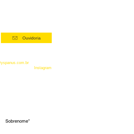
Ouvidoria
 como Whatsapp, não é um
entrar em contato com a
@yspanus.com.br
, pela nossa
 pelo diret de nosso
Instagram
.