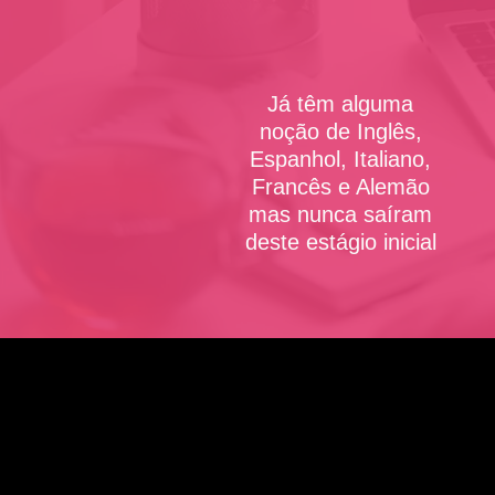
Já têm alguma
noção de Inglês,
Espanhol, Italiano,
Francês e Alemão
mas nunca saíram
deste estágio inicial