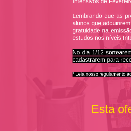
Intensivos de Feverei
Lembrando que as pro
alunos que adquirirem
gratuidade na emissão
estudos nos níveis In
No dia 1/12 sorteare
cadastrarem para rece
* Leia nosso regulamento
a
Esta ofe