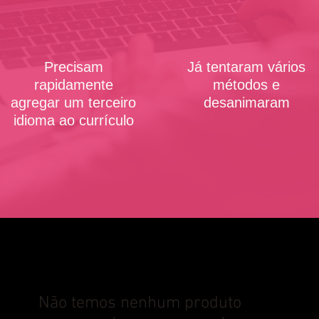
Precisam
Já tentaram vários
rapidamente
métodos e
agregar um terceiro
desanimaram
idioma ao currículo
Não temos nenhum produto