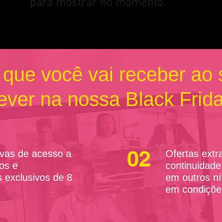
para mostrar no momento.
que você vai receber ao
ever na nossa Black Frid
02
ivas de acesso a
Ofertas extr
os e
continuidade
s exclusivos de 8
em outros ní
em condiçõe