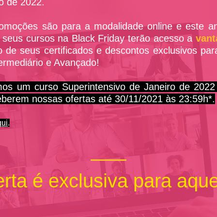
ro de 2022.
moções são para a modalidade online e este a
 seus cursos na Black Friday terão acesso a
vant
 de seus certificados e descontos exclusivos par
termediário e Avançado!
mos um curso Superintensivo de Janeiro de 2022
berem nossas ofertas até 30/11/2021 às 23:59h*.
qui
.
rta é exclusiva para aqu