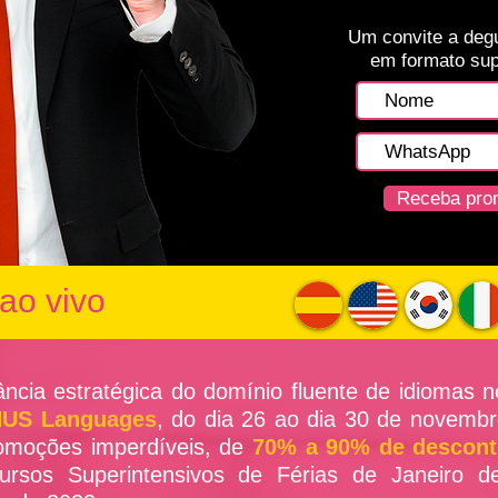
Um convite a deg
em formato sup
Receba pro
ao vivo
ncia estratégica do domínio fluente de idiomas 
US Languages
, do dia 26 ao dia 30 de novembro
romoções imperdíveis, de
70% a 90% de descon
 cursos Superintensivos de Férias de Janeiro 