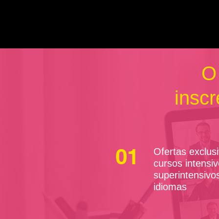
O 
inscr
01
Ofertas exclus
cursos intensiv
superintensivo
idiomas