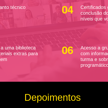
04
tanto técnico
Certificados 
conclusão do
níveis que v
06
a uma biblioteca
Acesso a gr
eriais extras para
com informa
gem
turma e sob
programátic
Depoimentos