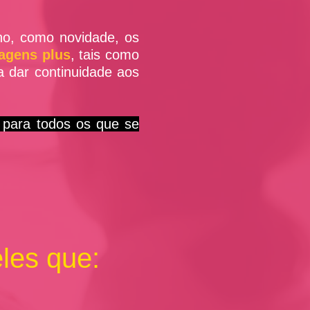
no, como novidade, os
agens plus
, tais como
a dar continuidade aos
 para todos os que se
eles que: