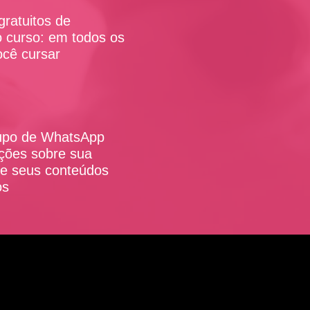
gratuitos de
 curso: em todos os
ocê cursar
upo de WhatsApp
ções sobre sua
re seus conteúdos
os