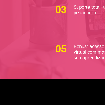
03
Suporte total: 
pedagógico
05
Bônus: acesso 
virtual com mat
sua aprendiza