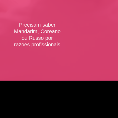
Precisam saber
Mandarim, Coreano
ou Russo por
razões profissionais