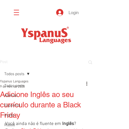
Login
Post
Todos posts
Yspanus Languages
Todos posts
9 de nov. de 2020
Adicione Inglês ao seu
Alemão
currículo durante a Black
Espanhol
Friday
Inglês
Você ainda não é fluente em 
Inglês
? 
Russo