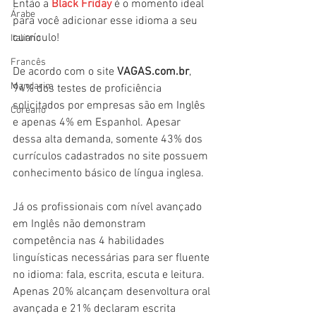
Então a 
Black Friday
 é o momento ideal 
Árabe
para você adicionar esse idioma a seu 
currículo!
Italiano
Francês
De acordo com o site 
VAGAS.com.br
, 
Mandarim
94% dos testes de proficiência 
solicitados por empresas são em Inglês 
Coreano
e apenas 4% em Espanhol. Apesar 
dessa alta demanda, somente 43% dos 
currículos cadastrados no site possuem 
conhecimento básico de língua inglesa.
Já os profissionais com nível avançado 
em Inglês não demonstram 
competência nas 4 habilidades 
linguísticas necessárias para ser fluente 
no idioma: fala, escrita, escuta e leitura. 
Apenas 20% alcançam desenvoltura oral 
avançada e 21% declaram escrita 