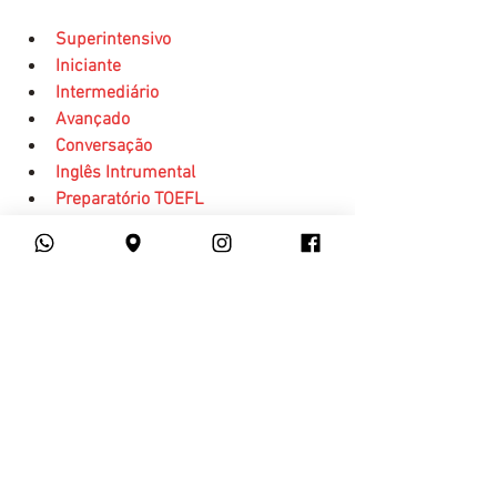
Superintensivo
Iniciante
Intermediário
Avançado
Conversação
Inglês Intrumental
Preparatório TOEFL
Entrevista de Emprego
Aula Particular
cursos online
ingles
black friday
Inglês
Ver tudo
Posts recentes