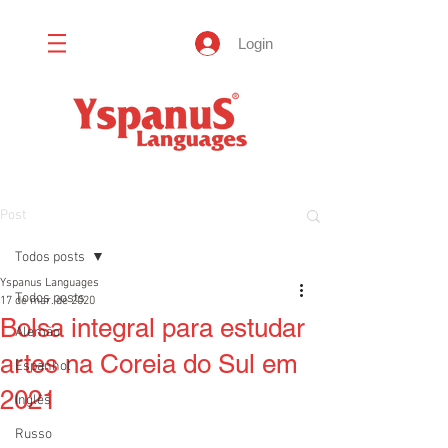
Login
Post
Todos posts
Yspanus Languages
Todos posts
17 de mar. de 2020
Bolsa integral para estudar
Alemão
artes na Coreia do Sul em
Espanhol
2021
Inglês
Russo