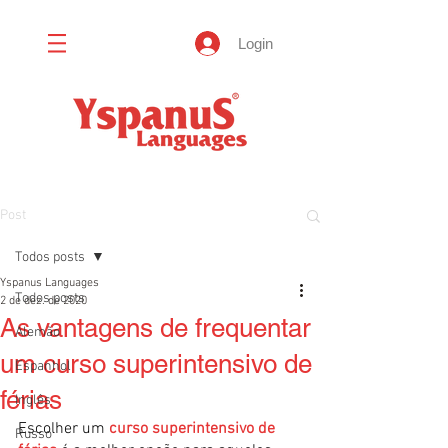
Login
Post
Todos posts
Yspanus Languages
Todos posts
2 de dez. de 2020
As vantagens de frequentar
Alemão
um curso superintensivo de
Espanhol
férias
Inglês
Escolher um 
curso superintensivo de 
Russo