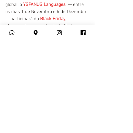
global, o 
YSPANUS Languages
— entre 
os dias 1 de Novembro e 5 de Dezembro 
— participará da
Black Friday
, 
oferecendo promoções imbatíveis no 
mercado de idiomas!
Ver tudo
Posts recentes