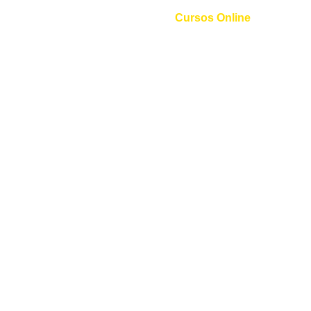
Cursos Online
Curso de Inglês
Curso de Espanhol
Curso de Italiano
Curso de Alemão
Curso de Francês
Curso de Mandarim
Curso de Coreano
Curso de Russo
Curso de Árabe