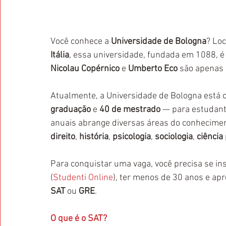
Você conhece a 
Universidade de Bologna
? Loc
Itália
, essa universidade, fundada em 1088, é
Nicolau Copérnico
 e 
Umberto Eco
 são apenas
Atualmente, a Universidade de Bologna está 
graduação
 e 
40 de mestrado
 — para estudant
anuais abrange diversas áreas do conhecimen
direito
, 
história
, 
psicologia
, 
sociologia
, 
ciência 
Para conquistar uma vaga, você precisa se ins
(
Studenti Online
), ter menos de 30 anos e ap
SAT
 ou 
GRE
.
O que é o SAT?