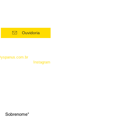
Ouvidoria
 como Whatsapp, não é um
entrar em contato com a
@yspanus.com.br
, pela nossa
 pelo diret de nosso
Instagram
.