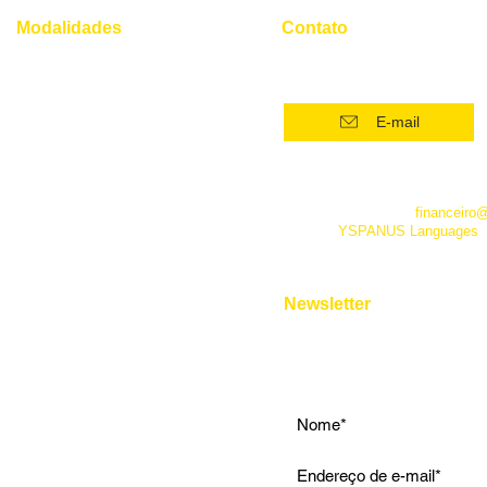
Diplomata
Modalidades
Contato
(21) 96554 - 4400*
Superintensivo
Intensivo: Iniciante
E-mail
Intensivo: Intermediário
Intensivo: Avançado
*Este número funciona apenas
telefone. Além dele você pode 
Conversação
empresa pelo e-mail
financeiro
fanpage
YSPANUS Languages
,
Instrumental
e pelo chat online de nosso site
Entrevista de Emprego
Aulas Particulares
Newsletter
Para Viagens