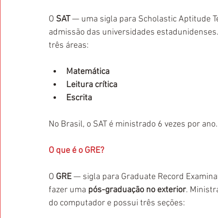
O 
SAT 
— uma sigla para Scholastic Aptitude 
admissão das universidades estadunidenses. E
três áreas:
Matemática
Leitura crítica 
Escrita
No Brasil, o SAT é ministrado 6 vezes por ano.
O que é o GRE?
O 
GRE 
— sigla para Graduate Record Examinat
fazer uma 
pós-graduação no exterior
. Minist
do computador e possui três seções: 