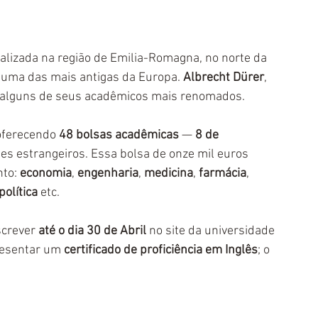
alizada na região de Emilia-Romagna, no norte da 
 uma das mais antigas da Europa. 
Albrecht Dürer
, 
 alguns de seus acadêmicos mais renomados.
oferecendo 
48 bolsas acadêmicas
 — 
8 de 
es estrangeiros. Essa bolsa de onze mil euros 
to: 
economia
, 
engenharia
, 
medicina
, 
farmácia
, 
política
 etc.
crever 
até o dia 30 de Abril
 no site da universidade 
resentar um 
certificado de proficiência em Inglês
; o 