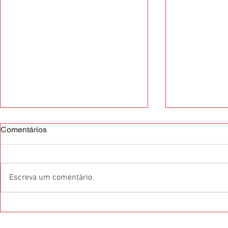
Comentários
Escreva um comentário
O que são as Certificações
5 profissões
Internacionais de Idiomas?
exigem a flu