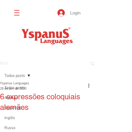
Login
Post
Todos posts
Yspanus Languages
Todos posts
28 de jan. de 2020
6 expressões coloquiais
Alemão
alemães
Espanhol
Inglês
Russo