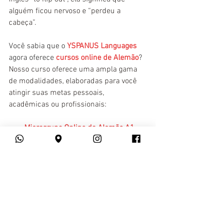
alguém ficou nervoso e “perdeu a 
cabeça”.
Você sabia que o 
YSPANUS Languages
agora oferece 
cursos online de Alemão
? 
Nosso curso oferece uma ampla gama 
de modalidades, elaboradas para você 
atingir suas metas pessoais, 
acadêmicas ou profissionais:
Microgrupo Online de Alemão A1 
(Básico)
Microgrupo Online de Alemão B1 
(Intermediário)
Alemão