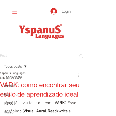
Login
Post
Todos posts
Yspanus Languages
Todos posts
8 de jul. de 2022
VARK: como encontrar seu
Alemão
estilo de aprendizado ideal
Espanhol
Você já ouviu falar da teoria 
VARK
? Esse 
Inglês
acrônimo (
Visual
, 
Aural
, 
Read/write
 e 
Russo