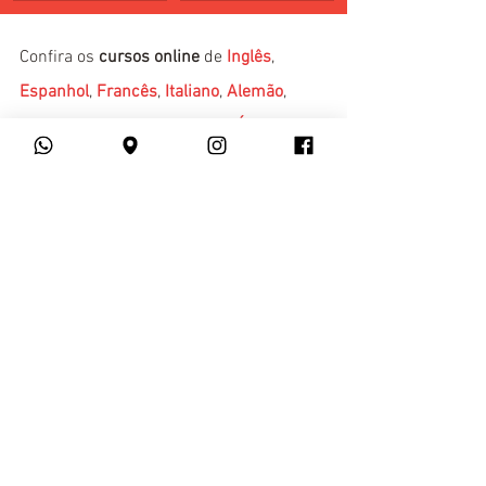
Confira os 
cursos online
 de 
Inglês
, 
Espanhol
, 
Francês
, 
Italiano
, 
Alemão
, 
Coreano
, 
Mandarim
, 
Russo
 e 
Árabe
 do 
YSPANUS Languages
!
Superintensivo Online - Julho de 
2022
Comprar