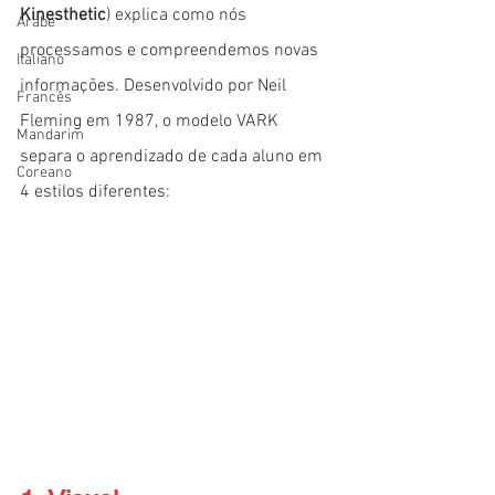
Kinesthetic
) explica como nós 
Árabe
processamos e compreendemos novas 
Italiano
informações. Desenvolvido por Neil 
Francês
Fleming em 1987, o modelo VARK 
Mandarim
separa o aprendizado de cada aluno em 
Coreano
4 estilos diferentes: