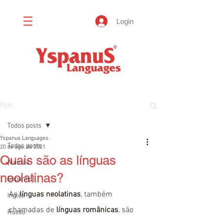
Login
Post
Todos posts
Yspanus Languages
Todos posts
20 de ago. de 2021
Quais são as línguas
Alemão
neolatinas?
Espanhol
As 
línguas neolatinas
, também 
Inglês
chamadas de 
línguas românicas
, são 
Russo