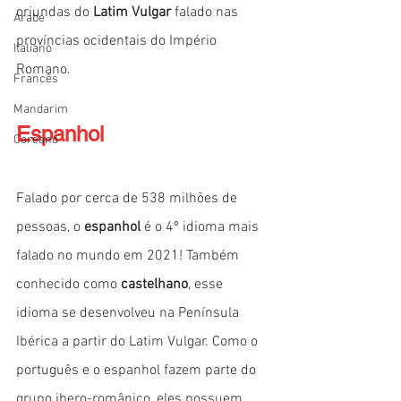
oriundas do 
Latim Vulgar
 falado nas 
Árabe
províncias ocidentais do Império 
Italiano
Romano.
Francês
Mandarim
Espanhol
Coreano
Falado por cerca de 538 milhões de 
pessoas, o 
espanhol
 é o 4º idioma mais 
falado no mundo em 2021! Também 
conhecido como 
castelhano
, esse 
idioma se desenvolveu na Península 
Ibérica a partir do Latim Vulgar. Como o 
português e o espanhol fazem parte do 
grupo ibero-românico, eles possuem 