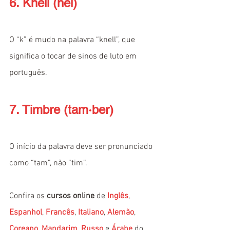
6. Knell (nel)
O “k” é mudo na palavra “knell”, que 
significa o tocar de sinos de luto em 
português.
7. Timbre (tam·ber)
O início da palavra deve ser pronunciado 
como “tam”, não “tim”.
Confira os 
cursos online
 de
Inglês
,
Espanhol
,
Francês
,
Italiano
,
Alemão
,
Coreano
,
Mandarim
,
Russo
 e
Árabe
 do