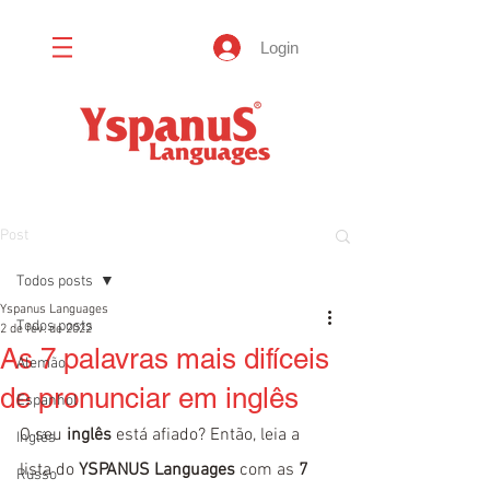
Login
Post
Todos posts
Yspanus Languages
Todos posts
2 de fev. de 2022
As 7 palavras mais difíceis
Alemão
de pronunciar em inglês
Espanhol
O seu 
inglês
 está afiado? Então, leia a 
Inglês
lista do 
YSPANUS Languages
 com as 
7 
Russo