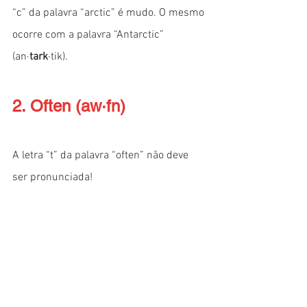
“c” da palavra “arctic” é mudo. O mesmo 
ocorre com a palavra “Antarctic” 
(an·
tark
·tik).
2. Often (aw·fn)
A letra “t” da palavra “often” não deve 
ser pronunciada! 