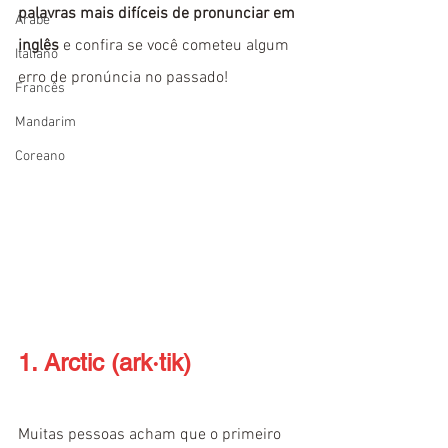
palavras mais difíceis de pronunciar em 
Árabe
inglês
 e confira se você cometeu algum 
Italiano
erro de pronúncia no passado!
Francês
Mandarim
Coreano
1. Arctic (ark·tik)
Muitas pessoas acham que o primeiro 