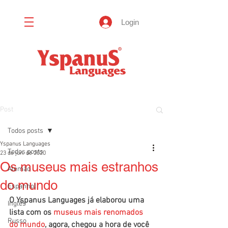
Login
Post
Todos posts
Yspanus Languages
Todos posts
23 de jun. de 2020
Os museus mais estranhos
Alemão
do mundo
Espanhol
O Yspanus Languages já elaborou uma 
Inglês
lista com os 
museus mais renomados 
Russo
do mundo
, agora, chegou a hora de você 