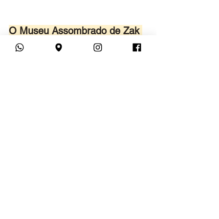
O Museu Assombrado de Zak 
Bagans - Estados Unidos
Esse museu, localizado em Las Vegas, 
foi criado pelo produtor da série Ghost 
Adventures e é completamente 
dedicado a itens mal-assombrados! 
Durante a visita, você encontrará 
artefatos da história real do filme A 
Invocação do Mal e uma caixa Dibbuk 
que ficou conhecida após assombrar o 
rapper Post Malone.
Confira os 
cursos online
 de 
Inglês
, 
Espanhol
, 
Francês
, 
Italiano
, 
Alemão
, 
Coreano
, 
Mandarim
, 
Russo
 e 
Árabe
 do 