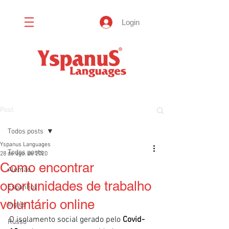
Login
Post
Todos posts
Yspanus Languages
Todos posts
28 de ago. de 2020
Como encontrar
Alemão
oportunidades de trabalho
Espanhol
voluntário online
Inglês
O isolamento social gerado pelo 
Covid-
Russo