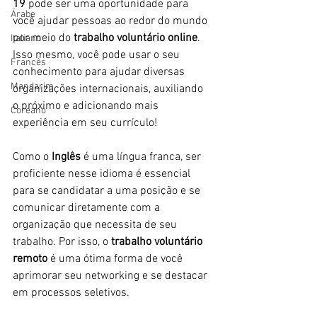
19
 pode ser uma oportunidade para 
Árabe
você ajudar pessoas ao redor do mundo 
por meio do
 trabalho voluntário online
. 
Italiano
Isso mesmo, você pode usar o seu 
Francês
conhecimento para ajudar diversas 
Mandarim
organizações internacionais, auxiliando 
o próximo e adicionando mais 
Coreano
experiência em seu currículo! 
Como o 
Inglês
 é uma língua franca, ser 
proficiente nesse idioma é essencial 
para se candidatar a uma posição e se 
comunicar diretamente com a 
organização que necessita de seu 
trabalho. Por isso, o 
trabalho voluntário 
remoto
 é uma ótima forma de você 
aprimorar seu networking e se destacar 
em processos seletivos.