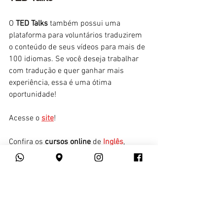
O 
TED Talks
 também possui uma 
plataforma para voluntários traduzirem 
o conteúdo de seus vídeos para mais de 
100 idiomas. Se você deseja trabalhar 
com tradução e quer ganhar mais 
experiência, essa é uma ótima 
oportunidade!
Acesse o 
site
!
Confira os 
cursos online
 de 
Inglês
, 
Espanhol
, 
Francês
, 
Italiano
, 
Alemão
, 
Coreano
, 
Mandarim
, 
Russo
 e 
Árabe
 do 
YSPANUS Languages
!
cursos online
ingles
Inglês