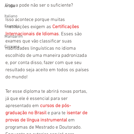
língua pode não ser o suficiente?
Árabe
Italiano
Isso acontece porque muitas 
Francês
instituições exigem as 
Certificações 
Internacionais de Idiomas
. Esses são 
Mandarim
exames que vão classificar suas 
Coreano
habilidades linguísticas no idioma 
escolhido de uma maneira padronizada 
e, por conta disso, fazer com que seu 
resultado seja aceito em todos os países 
do mundo! 
Ter esse diploma te abrirá novas portas, 
já que ele é essencial para ser 
apresentado em
 cursos de pós-
graduação no Brasil
 e para te
 isentar de 
provas de língua instrumental
 em 
programas de Mestrado e Doutorado. 