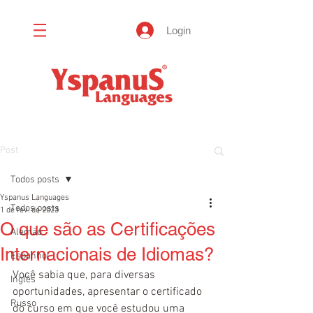
Login
Post
Todos posts
Yspanus Languages
Todos posts
1 de fev. de 2023
O que são as Certificações
Alemão
Internacionais de Idiomas?
Espanhol
Você sabia que, para diversas 
Inglês
oportunidades, apresentar o certificado 
Russo
do curso em que você estudou uma 