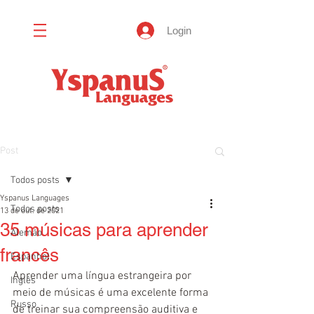
Login
Post
Todos posts
Yspanus Languages
Todos posts
13 de out. de 2021
35 músicas para aprender
Alemão
francês
Espanhol
Aprender uma língua estrangeira por 
Inglês
meio de músicas é uma excelente forma 
Russo
de treinar sua compreensão auditiva e 