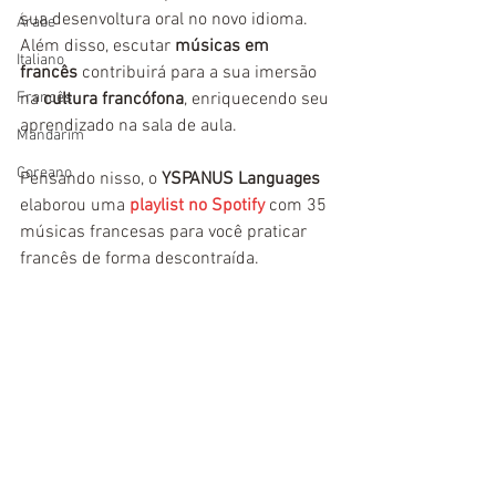
sua desenvoltura oral no novo idioma. 
Árabe
Além disso, escutar 
músicas em 
Italiano
francês
 contribuirá para a sua imersão 
Francês
na 
cultura francófona
, enriquecendo seu 
aprendizado na sala de aula. 
Mandarim
Coreano
Pensando nisso, o 
YSPANUS Languages
elaborou uma 
playlist no Spotify
 com 35 
músicas francesas para você praticar 
francês
de forma descontraída.