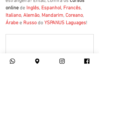
estrangeira? Então, confira os 
cursos 
online
 de 
Inglês
, 
Espanhol
, 
Francês
, 
Italiano
, 
Alemão
, 
Mandarim
, 
Coreano
, 
Árabe
 e 
Russo
 do 
YSPANUS Laguages
!
Curso Intensivo de Idiomas 
Online - Iniciante (A1 + A2)
Comprar
cursos online
ingles
Inglês