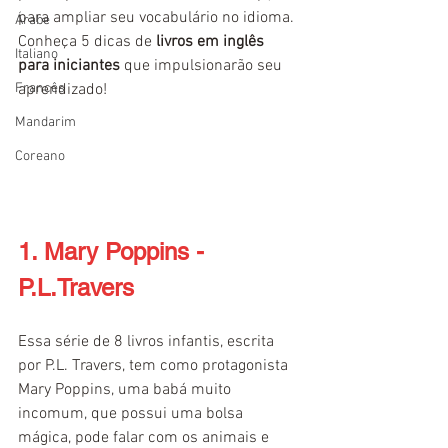
para ampliar seu vocabulário no idioma. 
Árabe
Conheça 5 dicas de
 livros em inglês 
Italiano
para iniciantes 
que impulsionarão seu 
Francês
aprendizado!
Mandarim
Coreano
1. Mary Poppins - 
P.L.Travers
Essa série de 8 livros infantis, escrita 
por P.L. Travers, tem como protagonista 
Mary Poppins, uma babá muito 
incomum, que possui uma bolsa 
mágica, pode falar com os animais e 