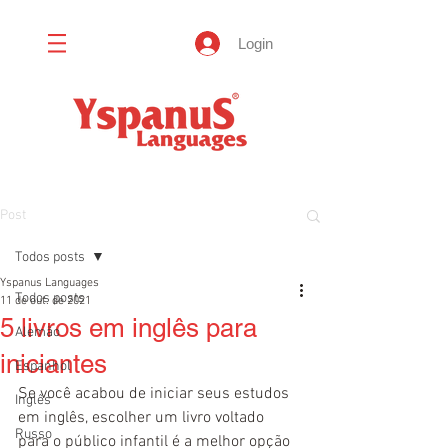
Login
Post
Todos posts
Yspanus Languages
Todos posts
11 de out. de 2021
5 livros em inglês para
Alemão
iniciantes
Espanhol
Se você acabou de iniciar seus estudos 
Inglês
em inglês, escolher um livro voltado 
Russo
para o público infantil é a melhor opção 