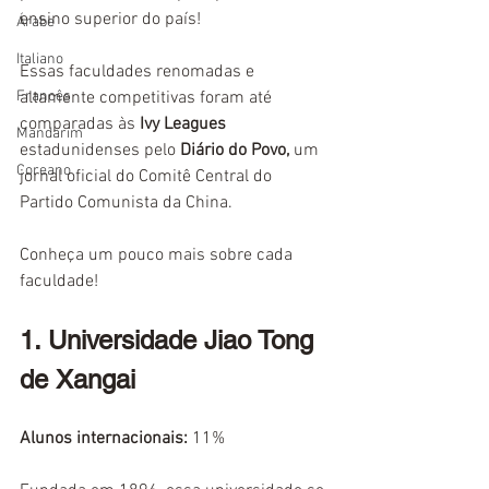
ensino superior do país! 
Árabe
Italiano
Essas faculdades renomadas e 
Francês
altamente competitivas foram até 
comparadas às
 Ivy Leagues
Mandarim
estadunidenses pelo 
Diário do Povo, 
um 
Coreano
jornal oficial do Comitê Central do 
Partido Comunista da China.
Conheça um pouco mais sobre cada 
faculdade!
1. Universidade Jiao Tong 
de Xangai
Alunos internacionais:
 11%