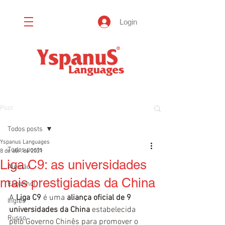
Login
Post
Todos posts
Yspanus Languages
Todos posts
8 de abr. de 2021
Liga C9: as universidades
Alemão
mais prestigiadas da China
Espanhol
A 
Liga C9
 é uma 
aliança oficial de 9 
Inglês
universidades da China
 estabelecida 
Russo
pelo Governo Chinês para promover o 