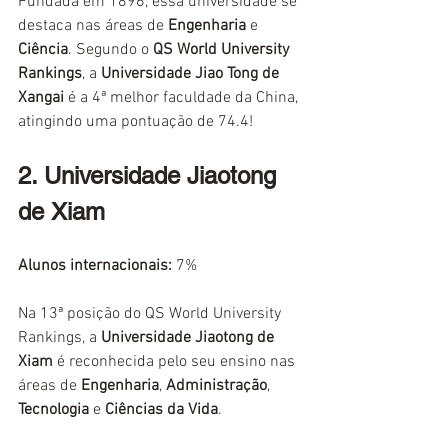
Fundada em 1896, essa universidade se 
destaca nas áreas de 
Engenharia
 e 
Ciência
. Segundo o 
QS World University 
Rankings
, a 
Universidade Jiao Tong de 
Xangai 
é a 4ª melhor faculdade da China, 
atingindo uma pontuação de 74.4!
2. Universidade Jiaotong 
de Xiam
Alunos internacionais:
7%
Na 13ª posição do QS World University 
Rankings, a 
Universidade Jiaotong de 
Xiam 
é reconhecida pelo seu ensino nas 
áreas de 
Engenharia
, 
Administração
, 
Tecnologia
 e 
Ciências da Vida
.