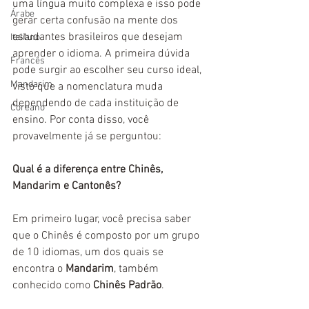
uma língua muito complexa e isso pode 
Árabe
gerar certa confusão na mente dos 
estudantes brasileiros que desejam 
Italiano
aprender o idioma. A primeira dúvida 
Francês
pode surgir ao escolher seu curso ideal, 
Mandarim
visto que a nomenclatura muda 
dependendo de cada instituição de 
Coreano
ensino. Por conta disso, você 
provavelmente já se perguntou: 
Qual é a diferença entre Chinês, 
Mandarim e Cantonês? 
Em primeiro lugar, você precisa saber 
que o Chinês é composto por um grupo 
de 10 idiomas, um dos quais se 
encontra o 
Mandarim
, também 
conhecido como 
Chinês Padrão
. 