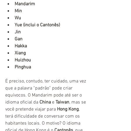
Mandarim
Min
Wu
Yue (inclui o Cantonês)
Jin
Gan
Hakka
Xiang 
Huizhou
Pinghua
É preciso, contudo, ter cuidado, uma vez 
que a palavra “padrão” pode criar 
equívocos. O Mandarim pode até ser o 
idioma oficial da 
China
 e 
Taiwan
, mas se 
você pretende viajar para 
Hong Kong
, 
terá dificuldade de conversar com os 
habitantes locais. O motivo? O idioma 
oficial de Hong Kong é o 
Cantonês
, que, 