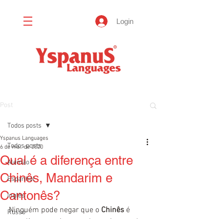
Login
Post
Todos posts
Yspanus Languages
Todos posts
6 de mai. de 2020
Qual é a diferença entre
Alemão
Chinês, Mandarim e
Espanhol
Cantonês?
Inglês
Ninguém pode negar que o 
Chinês
 é 
Russo