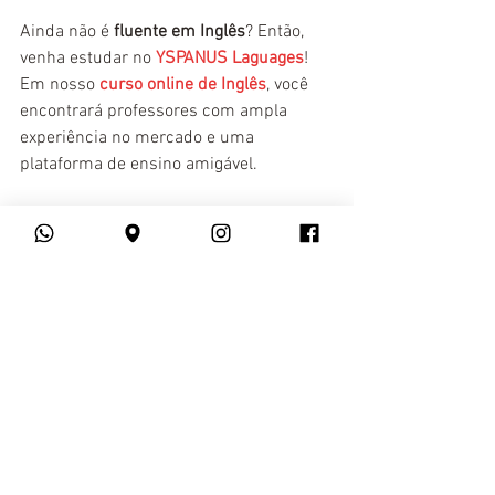
Ainda não é
 fluente em Inglês
? Então, 
venha estudar no 
YSPANUS Laguages
! 
Em nosso 
curso online de Inglês
, você 
encontrará professores com ampla 
experiência no mercado e uma 
plataforma de ensino amigável.
Superintensivo
Iniciante
Intermediário
Avançado
Conversação
Inglês Intrumental
Preparatório TOEFL
Entrevista de Emprego
Aula Particular
ingles
curso instrumental
Inglês