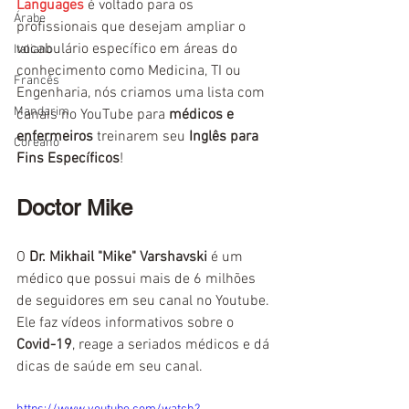
Languages
 é voltado para os 
Árabe
profissionais que desejam ampliar o 
vocabulário específico em áreas do 
Italiano
conhecimento como Medicina, TI ou 
Francês
Engenharia, nós criamos uma lista com 
Mandarim
canais no YouTube para 
médicos e 
enfermeiros
 treinarem seu 
Inglês para 
Coreano
Fins Específicos
!
Doctor Mike
O 
Dr. Mikhail "Mike" Varshavski
 é um 
médico que possui mais de 6 milhões 
de seguidores em seu canal no Youtube. 
Ele faz vídeos informativos sobre o 
Covid-19
, reage a seriados médicos e dá 
dicas de saúde em seu canal.