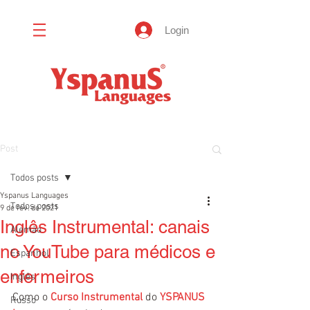
Login
Post
Todos posts
Yspanus Languages
Todos posts
9 de fev. de 2021
Inglês Instrumental: canais
Alemão
no YouTube para médicos e
Espanhol
enfermeiros
Inglês
Como o 
Curso Instrumental
 do 
YSPANUS 
Russo