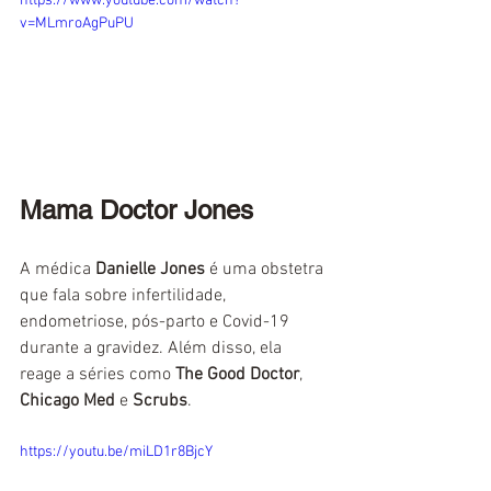
https://www.youtube.com/watch?
v=MLmroAgPuPU
Mama Doctor Jones
A médica 
Danielle Jones 
é uma obstetra 
que fala sobre infertilidade, 
endometriose, pós-parto e Covid-19 
durante a gravidez. Além disso, ela 
reage a séries como 
The Good Doctor
, 
Chicago Med 
e 
Scrubs
.
https://youtu.be/miLD1r8BjcY