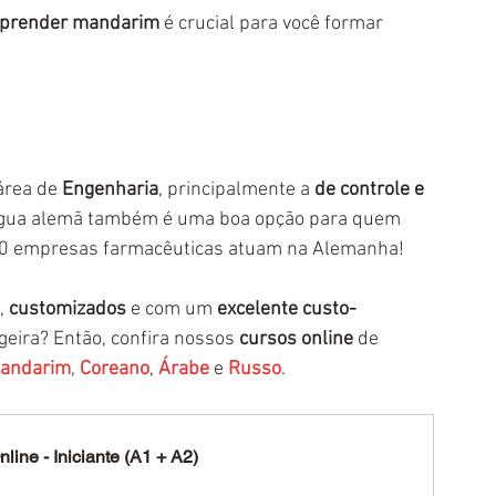
prender mandarim
 é crucial para você formar 
área de 
Engenharia
, principalmente a 
de controle e 
ngua alemã também é uma boa opção para quem 
80 empresas farmacêuticas atuam na Alemanha!
, 
customizados
 e com um 
excelente custo-
eira? Então, confira nossos 
cursos online
 de 
andarim
, 
Coreano
, 
Árabe
e 
Russo
.
line - Iniciante (A1 + A2)