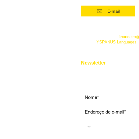
Intensivo: Iniciante
E-mail
Intensivo: Intermediário
Intensivo: Avançado
*Este número funciona apenas
telefone. Além dele você pode 
Conversação
empresa pelo e-mail
financeiro
fanpage
YSPANUS Languages
,
Instrumental
e pelo chat online de nosso site
Entrevista de Emprego
Aulas Particulares
Newsletter
Para Viagens