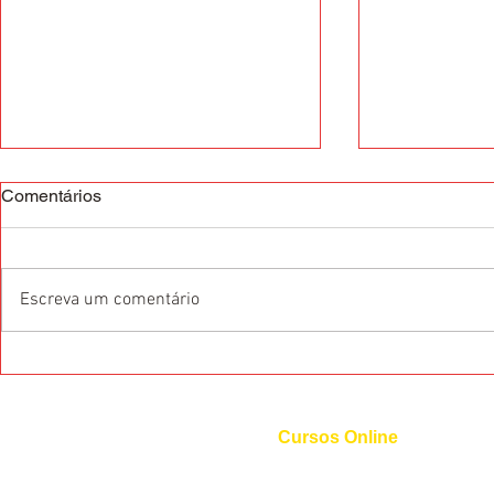
Comentários
Escreva um comentário
O que são as Certificações
5 profissões
Internacionais de Idiomas?
exigem a flu
Cursos Online
Curso de Inglês