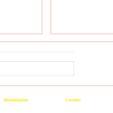
 do futuro que
Conheça os 3 principais
ência em inglês
idiomas para ser um
Diplomata
Modalidades
Contato
(21) 96554 - 4400*
Superintensivo