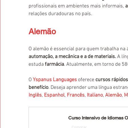
profissionais em ambientes mais informais, 
a
relações duradouras no país.
Alemão
O alemão é essencial para quem trabalha na 
automação, a mecânica e a de materiais. 
A lí
estuda 
farmácia
. Atualmente, em torno de 5
O 
Yspanus Languages
 oferece 
cursos rápidos
benefício
. Deseja aprender uma língua estrang
Inglês
, 
Espanhol
, 
Francês
, 
Italiano
, 
Alemão
, 
M
Curso Intensivo de Idiomas On
Comprar