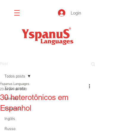
Login
Post
Todos posts
Yspanus Languages
Todos posts
23 de jan. de 2020
30 heterotônicos em
Alemão
Espanhol
Espanhol
Inglês
Russo