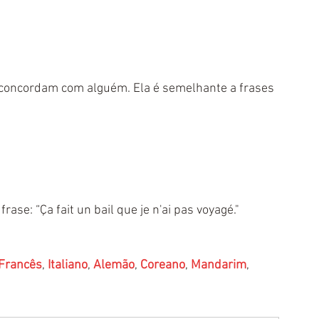
concordam com alguém. Ela é semelhante a frases 
se: “Ça fait un bail que je n'ai pas voyagé."
Francês
, 
Italiano
, 
Alemão
, 
Coreano
, 
Mandarim
, 