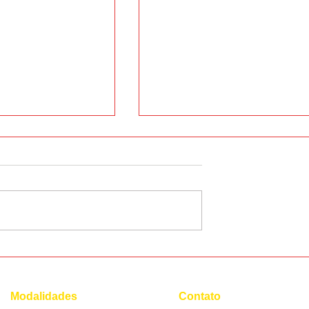
onúncia do
Quais áreas profissionais a
fluência em francês é
essencial?
Modalidades
Contato