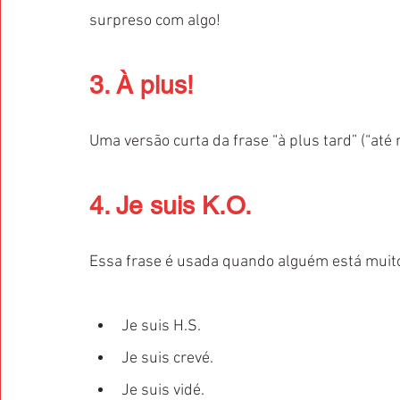
surpreso com algo!
3. À plus!
Uma versão curta da frase “à plus tard” (“até
4. Je suis K.O.
Essa frase é usada quando alguém está muito
Je suis H.S.
Je suis crevé.
Je suis vidé.