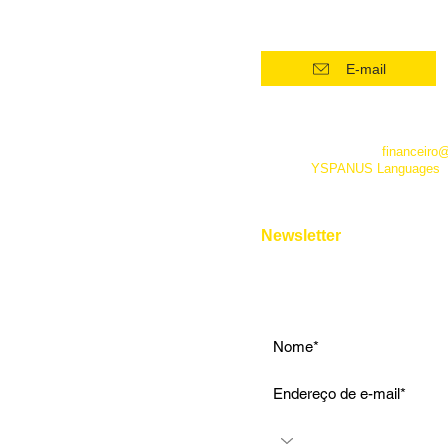
(21) 96554 - 4400*
Superintensivo
Intensivo: Iniciante
E-mail
Intensivo: Intermediário
Intensivo: Avançado
*Este número funciona apenas
telefone. Além dele você pode 
Conversação
empresa pelo e-mail
financeiro
fanpage
YSPANUS Languages
,
Instrumental
e pelo chat online de nosso site
Entrevista de Emprego
Aulas Particulares
Newsletter
Para Viagens