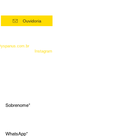
Ouvidoria
 como Whatsapp, não é um
entrar em contato com a
@yspanus.com.br
, pela nossa
 pelo diret de nosso
Instagram
.