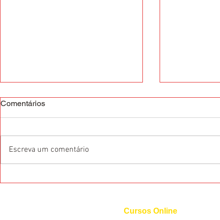
Comentários
Escreva um comentário
O que são as Certificações
Dicas de pr
Internacionais de Idiomas?
Francês
Cursos Online