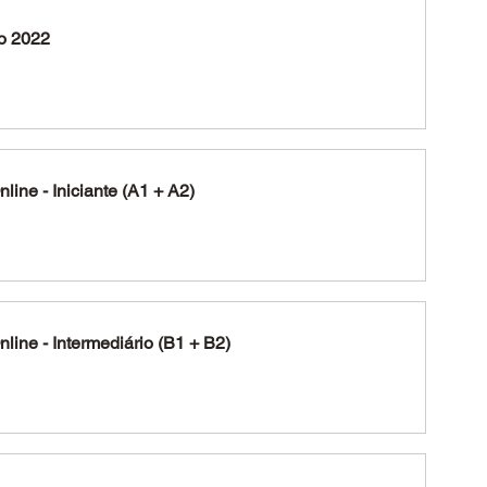
ço 2022
line - Iniciante (A1 + A2)
line - Intermediário (B1 + B2)