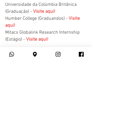
Universidade da Colúmbia Britânica 
(Graduação) - 
Visite aqui!
Humber College (Graduandos) - 
Visite 
aqui!
Mitacs Globalink Research Internship 
(Estágio) - 
Visite aqui!
Você sabia que o 
YSPANUS Languages
também oferece 
cursos online
? Aqui 
você poderá frequentar 
aulas online 
de 
Inglês
, 
Espanhol
, 
Francês
, 
Italiano
, 
Alemão
, 
Mandarim
, 
Coreano
, 
Russo
 e 
Árabe
!
Francês