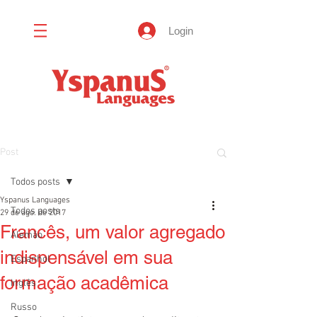
Login
Post
Todos posts
Yspanus Languages
Todos posts
29 de ago. de 2017
Francês, um valor agregado
Alemão
indispensável em sua
Espanhol
formação acadêmica
Inglês
Russo