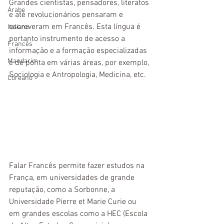
Grandes cientistas, pensadores, literatos 
Árabe
e até revolucionários pensaram e 
escreveram em Francês. Esta língua é 
Italiano
portanto instrumento de acesso a 
Francês
informação e a formação especializadas 
Mandarim
e de ponta em várias áreas, por exemplo, 
Sociologia e Antropologia, Medicina, etc.
Coreano
Falar Francês permite fazer estudos na 
França, em universidades de grande 
reputação, como a Sorbonne, a 
Universidade Pierre et Marie Curie ou 
em grandes escolas como a HEC (Escola 