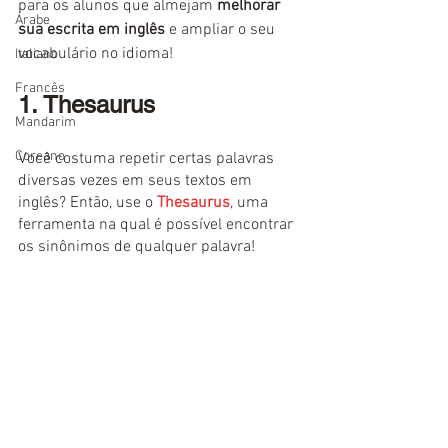
para os alunos que almejam 
melhorar 
Árabe
sua escrita em inglês
 e ampliar o seu 
vocabulário no idioma!
Italiano
Francês
1. Thesaurus
Mandarim
Coreano
Você costuma repetir certas palavras 
diversas vezes em seus textos em 
inglês? Então, use o 
Thesaurus
, uma 
ferramenta na qual é possível encontrar 
os sinônimos de qualquer palavra!