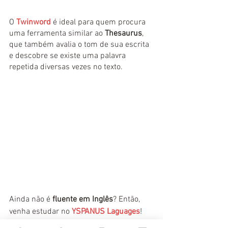
O 
Twinword
 é ideal para quem procura 
uma ferramenta similar ao 
Thesaurus
, 
que também avalia o tom de sua escrita 
e descobre se existe uma palavra 
repetida diversas vezes no texto.
Ainda não é
 fluente em Inglês
? Então, 
venha estudar no 
YSPANUS Laguages
! 
Em nosso 
curso online de Inglês
, você 