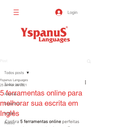
Login
Post
Todos posts
Yspanus Languages
Todos posts
25 de mar. de 2021
5 ferramentas online para
Alemão
melhorar sua escrita em
Espanhol
Inglês
Inglês
Confira 
5 ferramentas online 
perfeitas 
Russo