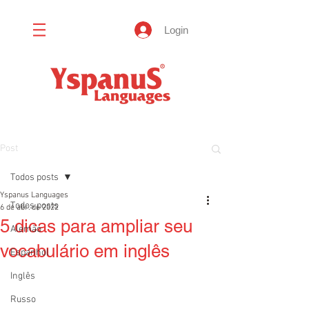
Login
Post
Todos posts
Yspanus Languages
Todos posts
6 de abr. de 2022
5 dicas para ampliar seu
Alemão
vocabulário em inglês
Espanhol
Inglês
Russo